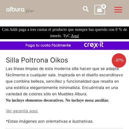
Con Addi paga a tres cuotas el producto que siempre has querido con 0 % de
interés. TyC
Aquí
Silla
Poltrona
Silla Poltrona Oikos
-37%
Oikos
Las líneas limpias de esta moderna silla hacen que se adapte
cantidad
fácilmente a cualquier sala. Inspirada en el diseño escandinavo
que combina belleza, sencillez y funcionalidad que resalta en
una estética elegantemente minimalista. Encuéntrala en una
variedad de colores sólo en Muebles Albura.
No incluye elementos decorativos. No incluye mesa auxiliar.
Ver garantía aquí.
*Estas imágenes son orientativas e ilustrativas.