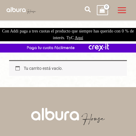
Con Addi paga a tres cuotas el producto que siempre has querido con 0 % de
interés. TyC
Aquí
Tu carrito está vacío.