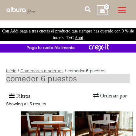
Con Addi paga a tres cuotas el producto que siempre has querido con 0 % de
interés. TyC
Aquí
Inicio
/
Comedores modernos
/ comedor 6 puestos
comedor 6 puestos
Ordenar por
Filtros
Showing all 5 results