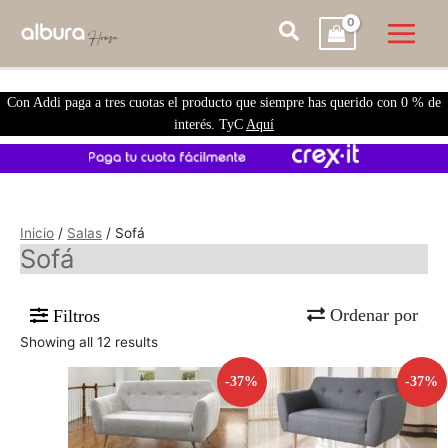
Con Addi paga a tres cuotas el producto que siempre has querido con 0 % de
interés. TyC
Aquí
Inicio
/
Salas
/ Sofá
Sofá
Ordenar por
Filtros
Showing all 12 results
-37%
-37%