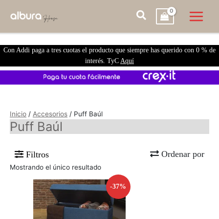
Con Addi paga a tres cuotas el producto que siempre has querido con 0 % de
interés. TyC
Aquí
Inicio
/
Accesorios
/ Puff Baúl
Puff Baúl
Ordenar por
Filtros
Mostrando el único resultado
-37%