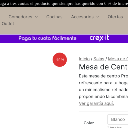
ga a tres cuotas el producto que siempre has querido con 0 % de inter
Comedores
Cocinas
Accesorios
Ofertas
Outlet
Mesa
de
Inicio
/
Salas
/
Mesa de 
-64%
Centro
Mesa de Cent
Provenza
Plus
Esta mesa de centro Pr
1mt
refrescante para tu hog
cantidad
un minimalismo refinado
proponiendo la combinaci
Ver garantía aquí.
Color
Limpiar