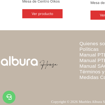
Mesa de Centro Oikos
Mesa de
Ver producto
Ve
Quienes s
Políticas
Escríbenos
Manual PT
Manual PTE
Manual SA
Chatea
Términos y
Medidas C
Llámanos
Te asesoramos
Copyright © 2026 Muebles Albura SA