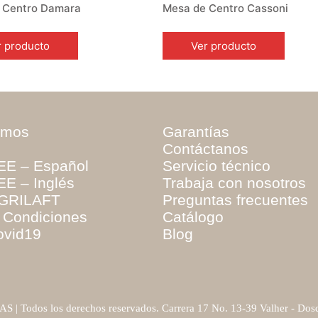
 Centro Damara
Mesa de Centro Cassoni
r producto
Ver producto
omos
Garantías
Contáctanos
EE – Español
Servicio técnico
E – Inglés
Trabaja con nosotros
GRILAFT
Preguntas frecuentes
 Condiciones
Catálogo
ovid19
Blog
S | Todos los derechos reservados. Carrera 17 No. 13-39 Valher - Dosq