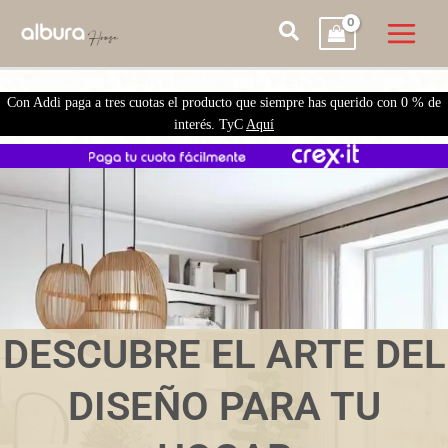
Con Addi paga a tres cuotas el producto que siempre has querido con 0 % de
interés. TyC
Aquí
DESCUBRE EL ARTE DEL
DISEÑO PARA TU