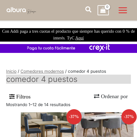
Con Addi paga a tres cuotas el producto que siempre has querido con 0 % de
interés. TyC
Aquí
Inicio
/
Comedores modernos
/ comedor 4 puestos
comedor 4 puestos
Ordenar por
Filtros
Mostrando 1–12 de 14 resultados
-37%
-37%