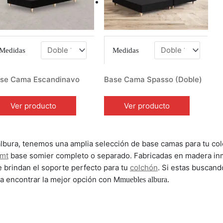
Medidas
Medidas
se Cama Escandinavo
Base Cama Spasso (Doble)
Ver producto
Ver producto
lbura, tenemos una amplia selección de base camas para tu co
0mt
base somier completo o separado. Fabricadas en madera inmun
e brindan el soporte perfecto para tu
colchón
. Si estas buscan
a encontrar la mejor opción con M
muebles albura.