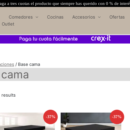
ga a tres cuotas el producto que siempre has querido con 0 % de inter
Comedores
Cocinas
Accesorios
Ofertas
Outlet
aciones
/ Base cama
 cama
 results
-37%
-37%