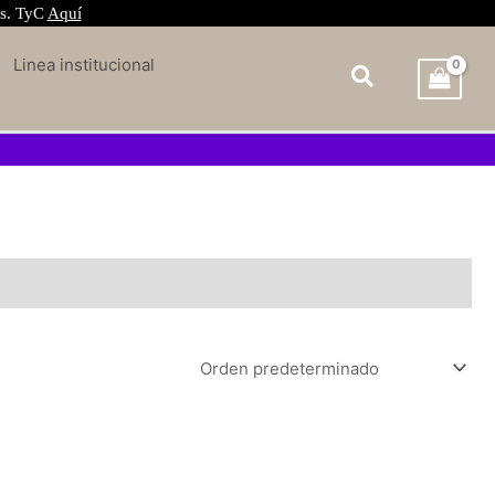
és. TyC
Aquí
Linea institucional