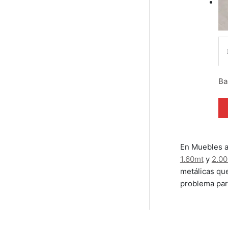
Ba
En Muebles a
1.60mt
y
2.0
metálicas qu
problema par