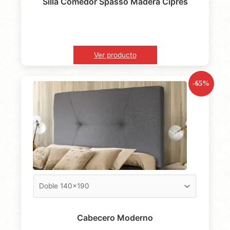
Silla Comedor Spasso Madera Cipres
Ver producto
-65%
Cabecero Moderno