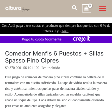
Con Addi paga a tres cuotas el producto que siempre has querido con 0 % de
interés. TyC
Aquí
Comedor
El
El
Menfis
precio
precio
Comedor Menfis 6 Puestos + Sillas
6
original
actual
Spasso Pino Cipres
Puestos
era:
es:
+
$9.370.000.
$6.191.100.
Iva incluido
$
9.370.000
$
6.191.100
Sillas
Este juego de comedor de madera pino ciprés combina la belleza de la
Spasso
naturaleza con un diseño sofisticado. La tapa de vidrio resalta la madera
Pino
rica y auténtica, mientras que las patas de madera añaden calidez y
Cipres
estilo. Acompañada de sillas tapizadas con un espaldar capitoné que
cantidad
añade un toque de lujo. Cada detalle ha sido cuidadosamente diseñado
para crear un ambiente acogedor y elegante.