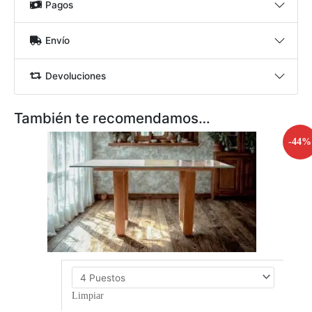
Pagos
Nombre
*
Envío
Correo electrónico
*
Devoluciones
También te recomendamos…
Guarda mi nombre, correo electrónico y web en este navegador para
-44%
la próxima vez que comente.
Limpiar