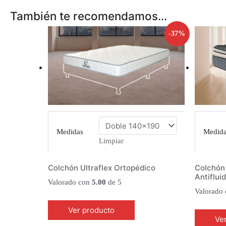
También te recomendamos…
-37%
Medidas
Medid
Limpiar
Colchón Ultraflex Ortopédico
Colchón 
Antiflui
Valorado con
5.00
de 5
Valorado
Ver producto
Ve