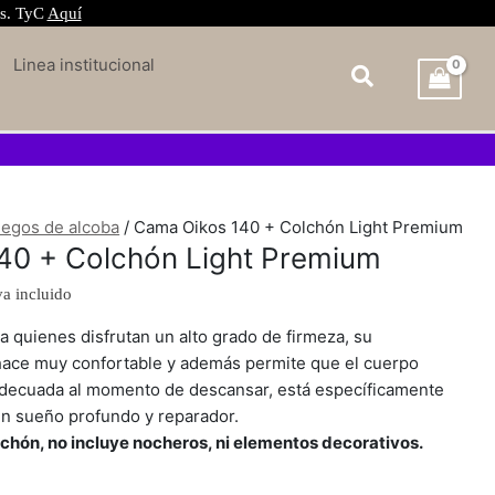
és. TyC
Aquí
Linea institucional
ecio
egos de alcoba
/ Cama Oikos 140 + Colchón Light Premium
tual
40 + Colchón Light Premium
:
.834.000.
va incluido
a quienes disfrutan un alto grado de firmeza, su
hace muy confortable y además permite que el cuerpo
decuada al momento de descansar, está específicamente
n sueño profundo y reparador.
lchón, no incluye nocheros, ni elementos decorativos.