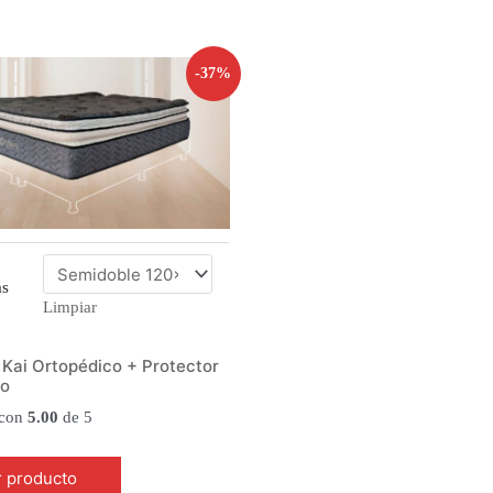
-37%
as
Limpiar
Kai Ortopédico + Protector
do
 con
5.00
de 5
r producto