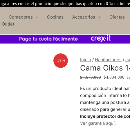
ga a tres cuotas el producto que siempre has querido con 0 % de inter
Comedores
Cocinas
Accesorios
Ofertas
Outlet
Cama
El
El
Oikos
precio
pr
Inicio
/
Habitaciones
/
Ju
-37%
140
original
ac
Cama Oikos 1
+
era:
es
Colchón
$7.673.000.
$4
$
7.673.000
$
4.834.000
I
Light
Es un producto ideal par
Premium
composición interna lo 
cantidad
mantenga una postura a
diseñado para generar u
Incluye protector de co
Ver garantía aquí.