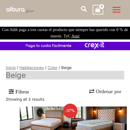
Con Addi paga a tres cuotas el producto que siempre has querido con 0 % de
interés. TyC
Aquí
Inicio
/
Habitaciones
/
Color
/ Beige
Beige
Ordenar por
Filtros
Showing all 3 results
-37%