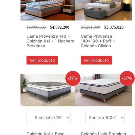
$9,608,000
$4,892,200
$7,201,000
$3,375,820
Cama Provenza 140 +
Cama Provenza
Colchón Kai + 1 Nochero
140×190 + Puff +
Provenza
Colchón Clínico
Ver producto
Ver producto
-37%
-37%
Colchón Kai + Base
Colchón Light Premium