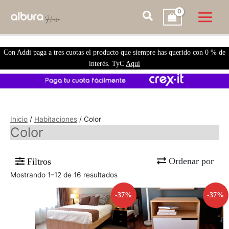
Con Addi paga a tres cuotas el producto que siempre has querido con 0 % de
interés. TyC
Aquí
Inicio
/
Habitaciones
/ Color
Color
Ordenar por
Filtros
Mostrando 1–12 de 16 resultados
-37%
-37%