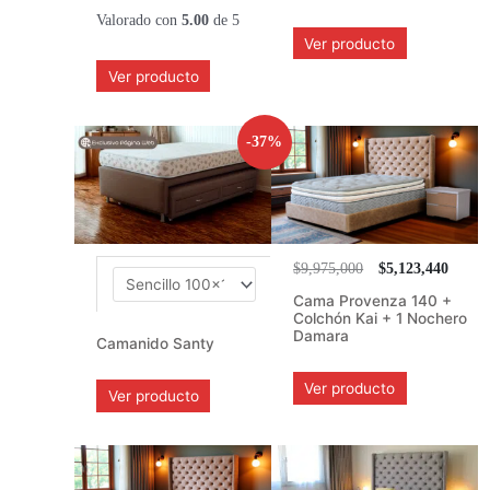
Valorado con
5.00
de 5
Ver producto
Ver producto
-37%
$9,975,000
$5,123,440
Cama Provenza 140 +
Colchón Kai + 1 Nochero
Damara
Camanido Santy
Ver producto
Ver producto