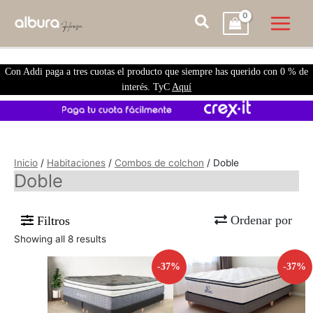
Con Addi paga a tres cuotas el producto que siempre has querido con 0 % de
interés. TyC
Aquí
Inicio
/
Habitaciones
/
Combos de colchon
/ Doble
Doble
Ordenar por
Filtros
Showing all 8 results
-37%
-37%