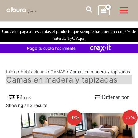
Con Addi paga a tres cuotas el producto que siempre has querido con 0 % de
interés. TyC
Aquí
Inicio
/
Habitaciones
/
CAMAS
/ Camas en madera y tapizadas
Camas en madera y tapizadas
Ordenar por
Filtros
Showing all 3 results
-37%
-37%