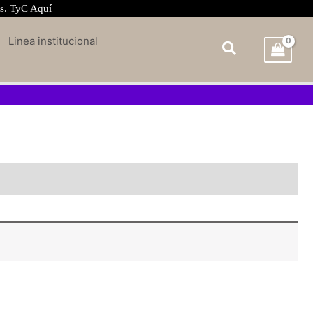
és. TyC
Aquí
Linea institucional