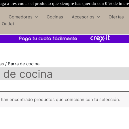
ga a tres cuotas el producto que siempre has querido con 0 % de inter
Comedores
Cocinas
Accesorios
Ofertas
Outlet
as
/ Barra de cocina
 de cocina
 han encontrado productos que coincidan con tu selección.